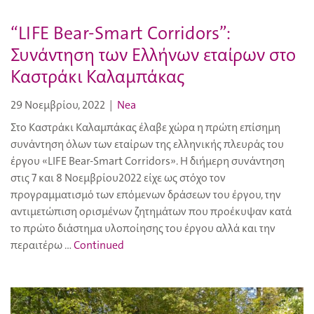
“LIFE Bear-Smart Corridors”:
Συνάντηση των Ελλήνων εταίρων στο
Καστράκι Καλαμπάκας
29 Νοεμβρίου, 2022
|
Nea
Στο Καστράκι Καλαμπάκας έλαβε χώρα η πρώτη επίσημη
συνάντηση όλων των εταίρων της ελληνικής πλευράς του
έργου «LIFE Bear-Smart Corridors». Η διήμερη συνάντηση
στις 7 και 8 Νοεμβρίου2022 είχε ως στόχο τον
προγραμματισμό των επόμενων δράσεων του έργου, την
αντιμετώπιση ορισμένων ζητημάτων που προέκυψαν κατά
το πρώτο διάστημα υλοποίησης του έργου αλλά και την
περαιτέρω …
Continued